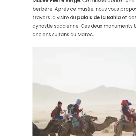
Musée Pierre Bergé
. Ce musée abrite l’une 
berbère. Après ce musée, nous vous proposo
travers la visite du
palais de la Bahia
et de
dynastie saadienne. Ces deux monuments té
anciens sultans au Maroc.