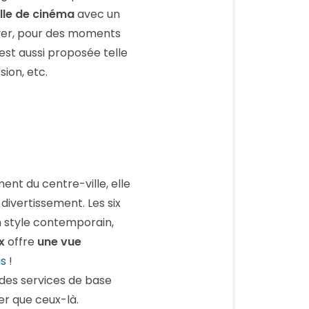
lle de cinéma
avec un
hiver, pour des moments
est aussi proposée telle
ion, etc.
ent du centre-ville, elle
divertissement. Les six
 style contemporain,
x
offre
une vue
as
!
r des services de base
er que ceux-là.