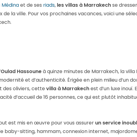
a Médina
et de ses
riads
,
les villas à Marrakech
se dressen
x de la ville. Pour vos prochaines vacances, voici une sélec
kech.
d’Oulad Hassoune
à quinze minutes de Marrakech, la vill
odernité et d’authenticité. Érigée en plein milieu d’un d
 des oliviers, cette
villa à Marrakech
est d’un luxe inouï. 
ité d’accueil de 16 personnes, ce qui est plutôt inhabitue
tout est mis en œuvre pour vous assurer
un service inoub
 de baby-sitting, hammam, connexion internet, majordome