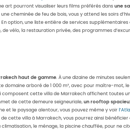
 art pourront visualiser leurs films préférés dans
une sa
, une cheminée de feu de bois, vous y attend les soirs d’
 En option, une liste entière de services supplémentaires 
e, de vélo, la restauration privée, des programmes d’excurs
arrakech haut de gamme
. À une dizaine de minutes seulem
ste domaine arboré de 1 000 m², avec pour maître-mot, le 
 composent cette villa de Marrakech affichent toutes un
ommet de cette demeure seigneuriale,
un rooftop spacieu
ne et le paysage alentour, vous pouvez même y voir
l’Atl
n de cette villa à Marrakech, vous pourrez ainsi bénéficie
 climatisation, le ménage, la piscine chauffée, pour ne cit